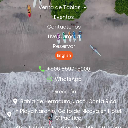
Venta de Tablas
Eventos
Contáctenos
Live Camara
Reservar
English
+506 8597-5000
WhatsApp
Dirección
Bahía de Herradura, Jacó, Costa Rica
Y Playa Naranjo, Golfo de Nicoya en Hotel
O´Pacífico
Abierto todos los días de 6:00am 6:00pm