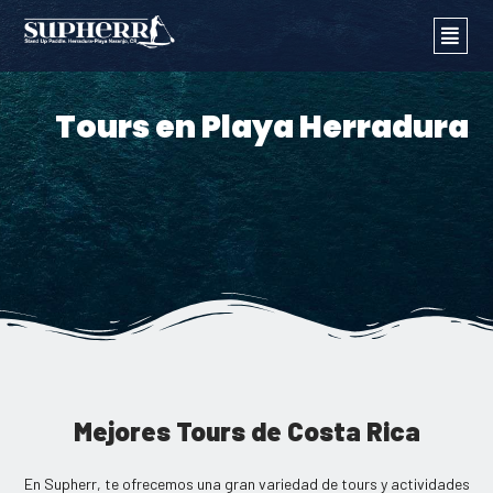
Skip
to
content
Tours en Playa Herradura
Mejores Tours de Costa Rica
En Supherr, te ofrecemos una gran variedad de tours y actividades