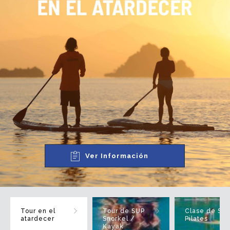
Ver Información
Tour en el
Tour de SUP
Clase de SU
atardecer
Snorkel /
Pilates
Kayak